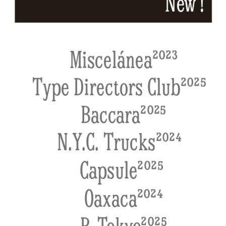
New !
Miscelánea²⁰²³
   Type Directors Club²⁰²⁵
     Baccara²⁰²⁵
   N.Y.C. Trucks²⁰²⁴
    Capsule²⁰²⁵
     Oaxaca²⁰²⁴