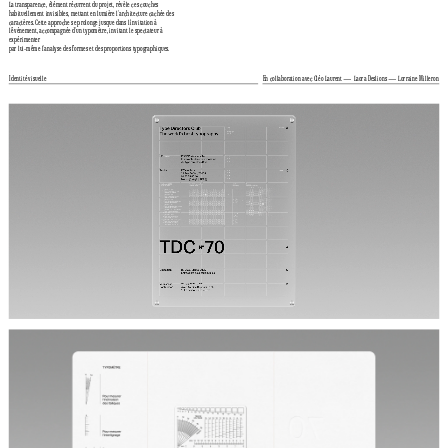
La transparence, élément récurrent du projet, révèle ces couches 
habituellement invisibles, mettant en lumière l’architecture cachée des 
caractères. Cette approche se prolonge jusque dans l’invitation à 
l’événement, accompagnée d’un typomètre, invitant le spectateur à 
expérimenter 
par lui-même l’analyse des formes et des proportions typographiques.
Identité visuelle
En collaboration avec Cléo Laurent — Laora Deslions — Lorraine Milleron