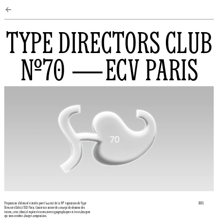
←
TYPE DIRECTORS CLUB
№70 —ECV PARIS
Proposition d’identité visuelle pour l’accueil de la 70ᵉ exposition du Type 
2025
Directors Club à l’ECV Paris. Construite autour du concept du dessous des 
lettres, cette identité explore les structures typographiques et les techniques 
qui sous-tendent chaque composition.