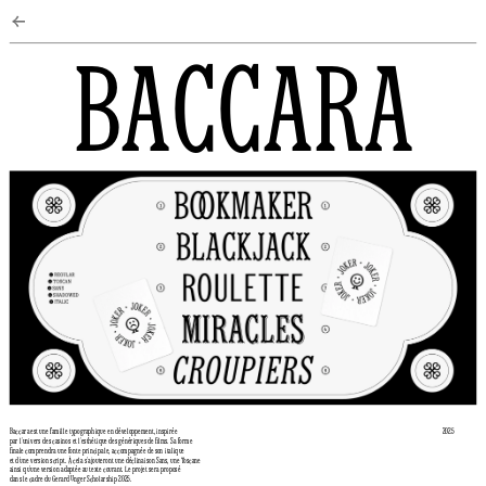
←
BACCARA
Baccara est une famille typographique en développement, inspirée 
2025
par l’univers des casinos et l’esthétique des génériques de films. Sa forme 
finale comprendra une fonte principale, accompagnée de son italique 
et d’une version script. À cela s’ajouteront une déclinaison Sans, une Toscane 
ainsi qu’une version adaptée au texte courant. Le projet sera proposé 
dans le cadre du Gerard Unger Scholarship 2025.